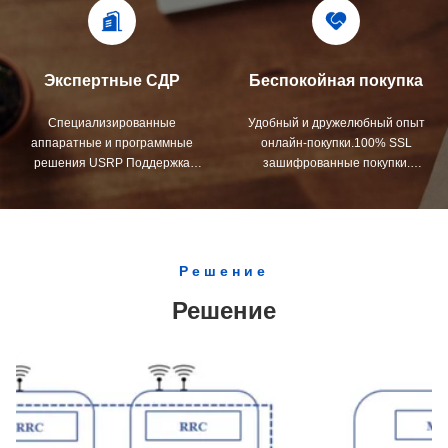
как Rohde & Schwarz
поддерживаемой 24/7/365
обслуживанием клиентов,
всеобъемлющими решениями
SDR, от начального уровня до
Экспертные СДР
Беспокойная покупка
передовых
Специализированные
Удобный и дружелюбный опыт
аппаратные и программные
онлайн-покупки.100% SSL
решения USRP Поддержка
зашифрованные покупки.
управления проектами полного
Достаточный запас,
цикла
своевременные и эффективные
методы доставки
Решение
Решение