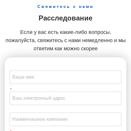
4G/5GИспользуя различные модели программно-
Свяжитесь с нами
определенного радиоаппаратура и различные параметры
конфигурации базовой станции, можно достичь различных
Расследование
функциональных возможностей.Эта система может
полностью имитировать протокол с конца на конец, точно
Если у вас есть какие-либо вопросы,
моделировать базовую станцию, терминал и основную
сеть, соблюдая при этом соответствующие спецификации
пожалуйста, свяжитесь с нами немедленно и мы
протокола 3GPP.Он поддерживает интеграцию с
ответим как можно скорее
коммерческим оборудованием (таким как коммерческие
терминалы и основные сети) и позволяет вторичную
разработку на основе протокола стека. На рисунке 1
показана архитектура системы LTE, состоящая из трех
частей: базовой сети (EPC), базовой станции (eNB) и
пользователя (UE).Каждая часть реализует свои
соответствующие функции в соответствии с протоколом
3GPP LTEНа стороне UE архитектура включает в себя такие
функции, как PHY, MAC, RLC, PDCP и RRC. UE
взаимодействует с eNB для обмена данными восходящей и
нисходящей связи через воздушный интерфейс.В середине
- архитектура eNB, который включает в себя воздушный
интерфейс с UE и интерфейсы S1-U и S1-MME с основной