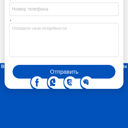
сетью.и P-GW. На рисунке 2 показана архитектура системы
NR. Радиоинтерфейс 5G наследует стек протокола 4G, с
дополнительным слоем SDAP, введенным в плоскость
пользователя для обозначения качества обслуживания
(QoS).Архитектура системы 5G также разделена на три
части.: пользователь (UE), базовая станция 5G (gNodeB) и
основная сеть (5GC).
Вы также можете следить за нами в социальных сетях
Отправить